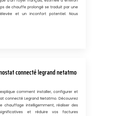
e d’un foyer français, estimée à environ
s de chauffe prolongé se traduit par une
 élevée et un inconfort potentiel. Nous
rmostat connecté legrand netatmo
xplique comment installer, configurer et
tat connecté Legrand Netatmo. Découvrez
 chauffage intelligemment, réaliser des
ignificatives et réduire vos factures