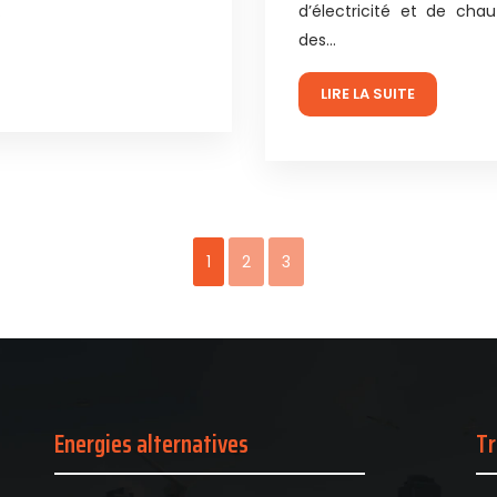
.
d’électricité et de cha
des…
LIRE LA SUITE
1
2
3
Energies alternatives
Tr