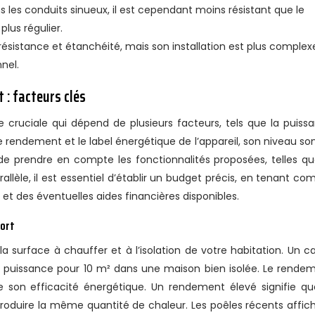
ans les conduits sinueux, il est cependant moins résistant que le
plus régulier.
résistance et étanchéité, mais son installation est plus complex
nel.
t : facteurs clés
 cruciale qui dépend de plusieurs facteurs, tels que la puiss
e rendement et le label énergétique de l’appareil, son niveau so
de prendre en compte les fonctionnalités proposées, telles qu
èle, il est essentiel d’établir un budget précis, en tenant co
e et des éventuelles aides financières disponibles.
fort
a surface à chauffer et à l’isolation de votre habitation. Un ca
de puissance pour 10 m² dans une maison bien isolée. Le rende
 son efficacité énergétique. Un rendement élevé signifie qu
duire la même quantité de chaleur. Les poêles récents affic