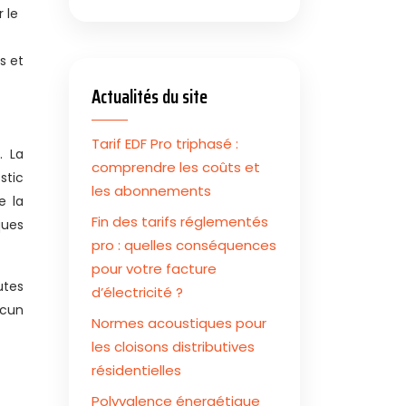
 le
s et
Actualités du site
Tarif EDF Pro triphasé :
. La
comprendre les coûts et
stic
les abonnements
e la
Fin des tarifs réglementés
ques
pro : quelles conséquences
pour votre facture
utes
d’électricité ?
acun
Normes acoustiques pour
les cloisons distributives
résidentielles
Polyvalence énergétique