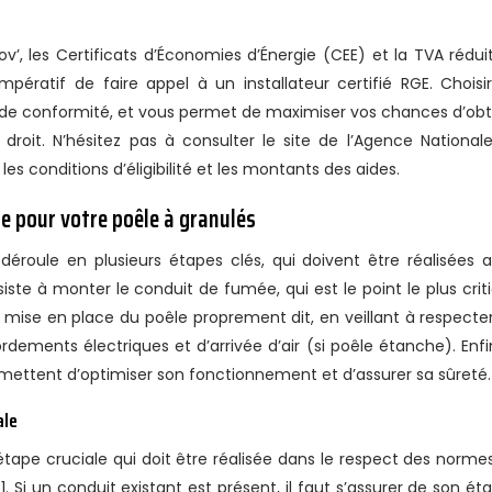
’, les Certificats d’Économies d’Énergie (CEE) et la TVA rédui
impératif de faire appel à un installateur certifié RGE. Choisi
t de conformité, et vous permet de maximiser vos chances d’obt
 droit. N’hésitez pas à consulter le site de l’Agence National
les conditions d’éligibilité et les montants des aides.
e pour votre poêle à granulés
roule en plusieurs étapes clés, qui doivent être réalisées 
iste à monter le conduit de fumée, qui est le point le plus crit
à la mise en place du poêle proprement dit, en veillant à respecter
rdements électriques et d’arrivée d’air (si poêle étanche). Enfin
rmettent d’optimiser son fonctionnement et d’assurer sa sûreté.
ale
ape cruciale qui doit être réalisée dans le respect des norme
Si un conduit existant est présent, il faut s’assurer de son éta