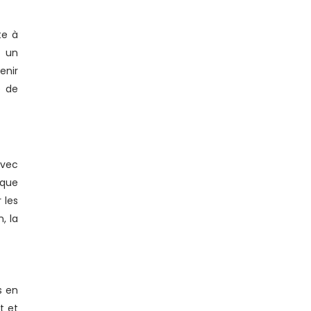
te à
r un
enir
e de
avec
ique
 les
, la
s en
t et