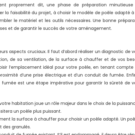
nt proprement dit, une phase de préparation minutieuse
r la faisabilité du projet, à choisir le modèle de poêle adapté à
embler le matériel et les outils nécessaires. Une bonne prépara
rises et de garantir le succès de votre aménagement.
eurs aspects cruciaux. Il faut d’abord réaliser un diagnostic de v
ion, de sa ventilation, de la surface à chauffer et de vos bes
choisir l’emplacement idéal pour votre poêle, en tenant compte
proximité d’une prise électrique et d’un conduit de fumée. Enfin
e fumée est une étape impérative pour garantir la sûreté de v
e votre habitation joue un rôle majeur dans le choix de la puissan
itera un poêle plus puissant.
ment la surface à chauffer pour choisir un poêle adapté. Un poê
 des granulés.
u conduit de fumée existant. S’il est endommagé, il devra être ré