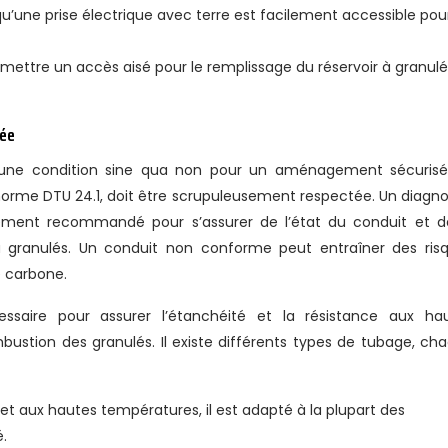
u’une prise électrique avec terre est facilement accessible pour
ettre un accès aisé pour le remplissage du réservoir à granulé
mée
une condition sine qua non pour un aménagement sécurisé
orme DTU 24.1, doit être scrupuleusement respectée. Un diagno
ement recommandé pour s’assurer de l’état du conduit et d
 granulés. Un conduit non conforme peut entraîner des ris
e carbone.
saire pour assurer l’étanchéité et la résistance aux ha
ustion des granulés. Il existe différents types de tubage, ch
 et aux hautes températures, il est adapté à la plupart des
é.