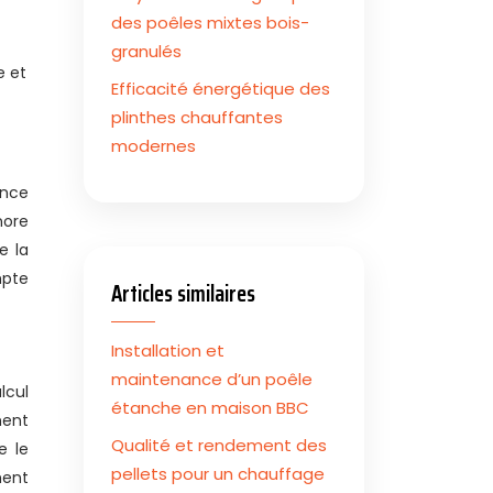
des poêles mixtes bois-
granulés
e et
Efficacité énergétique des
plinthes chauffantes
modernes
ance
nore
e la
mpte
Articles similaires
Installation et
maintenance d’un poêle
lcul
étanche en maison BBC
ment
Qualité et rendement des
e le
pellets pour un chauffage
hent