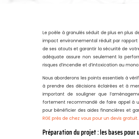
Le poêle à granulés séduit de plus en plus de foyers grâce à son rendement élevé, sa facilité d’utilisation et son
impact environnemental réduit par rapport 
de ses atouts et garantir la sécurité de votr
adéquate assure non seulement la perfor
risques d’incendie et d’intoxication au mon
Nous aborderons les points essentiels à vérif
à prendre des décisions éclairées et à me
important de souligner que l’aménageme
fortement recommandé de faire appel à un
pour bénéficier des aides financières et gar
RGE près de chez vous pour un devis gratuit.
Préparation du projet : les bases pou