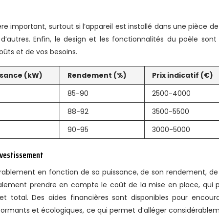
e important, surtout si l’appareil est installé dans une pièce de 
’autres. Enfin, le design et les fonctionnalités du poêle sont
ûts et de vos besoins.
ssance (kW)
Rendement (%)
Prix indicatif (€)
85-90
2500-4000
88-92
3500-5500
90-95
3000-5000
investissement
dérablement en fonction de sa puissance, de son rendement, de
également prendre en compte le coût de la mise en place, qui 
t total. Des aides financières sont disponibles pour encour
formants et écologiques, ce qui permet d’alléger considérable