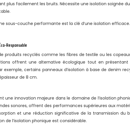
nt plus facilement les bruits. Nécessite une isolation soignée du
able.
 sous-couche performante est la clé d’une isolation efficace.
 Éco-Responsable
de produits recyclés comme les fibres de textile ou les copeau
utions offrent une alternative écologique tout en présentant
r exemple, certains panneaux d’isolation à base de denim rec
épaisseur de 8 cm.
t une innovation majeure dans le domaine de l’isolation phoni
ondes sonores, offrent des performances supérieures aux matér
orption et une réduction significative de la transmission du br
on de l’isolation phonique est considérable.