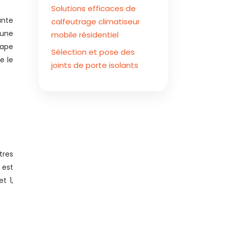
Solutions efficaces de
ante
calfeutrage climatiseur
 une
mobile résidentiel
hape
Sélection et pose des
e le
joints de porte isolants
tres
 est
t 1,