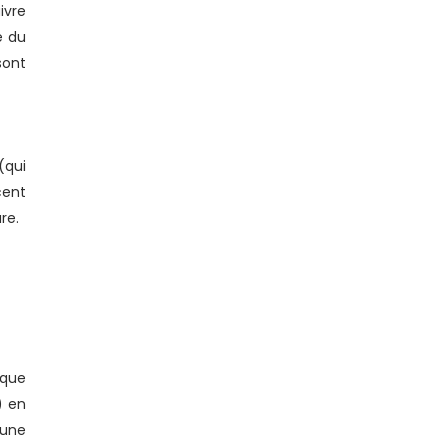
ivre
e du
sont
(qui
cent
re.
ique
) en
 une