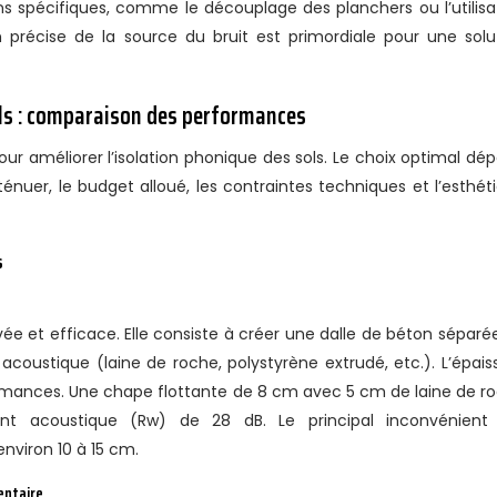
tions spécifiques, comme le découplage des planchers ou l’utilisa
ion précise de la source du bruit est primordiale pour une solu
ols : comparaison des performances
ur améliorer l’isolation phonique des sols. Le choix optimal dé
tténuer, le budget alloué, les contraintes techniques et l’esthét
s
e et efficace. Elle consiste à créer une dalle de béton séparé
acoustique (laine de roche, polystyrène extrudé, etc.). L’épais
formances. Une chape flottante de 8 cm avec 5 cm de laine de r
ment acoustique (Rw) de 28 dB. Le principal inconvénient
nviron 10 à 15 cm.
entaire