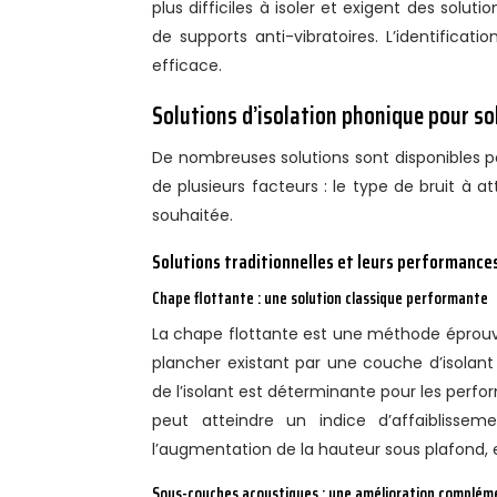
plus difficiles à isoler et exigent des solu
de supports anti-vibratoires. L’identificat
efficace.
Solutions d’isolation phonique pour s
De nombreuses solutions sont disponibles po
de plusieurs facteurs : le type de bruit à a
souhaitée.
Solutions traditionnelles et leurs performance
Chape flottante : une solution classique performante
La chape flottante est une méthode éprouvé
plancher existant par une couche d’isolant 
de l’isolant est déterminante pour les per
peut atteindre un indice d’affaiblisse
l’augmentation de la hauteur sous plafond, e
Sous-couches acoustiques : une amélioration complém