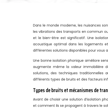
Dans le monde moderne, les nuisances sonores sont omniprésentes. Que ce soit les bruits de pas des voisins,
les vibrations des transports en commun ou l
et le bien-être est significatif. Une isola
acoustique optimal dans les logements et
différentes solutions disponibles pour vous ai
Une bonne isolation phonique améliore sensi
augmente même la valeur immobilière de 
solutions, des techniques traditionnelle
différents types de bruits et des facteurs inf
Types de bruits et mécanismes de tran
Avant de choisir une solution d’isolation ph
et comment ils se propagent à travers le sol.