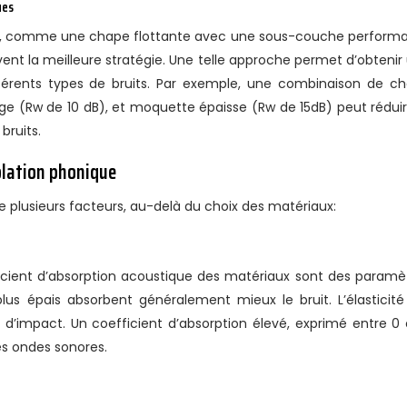
ues
ion, comme une chape flottante avec une sous-couche perform
ent la meilleure stratégie. Une telle approche permet d’obtenir
fférents types de bruits. Par exemple, une combinaison de c
ge (Rw de 10 dB), et moquette épaisse (Rw de 15dB) peut réduir
bruits.
solation phonique
de plusieurs facteurs, au-delà du choix des matériaux:
oefficient d’absorption acoustique des matériaux sont des paramè
lus épais absorbent généralement mieux le bruit. L’élasticité
 d’impact. Un coefficient d’absorption élevé, exprimé entre 0 e
es ondes sonores.