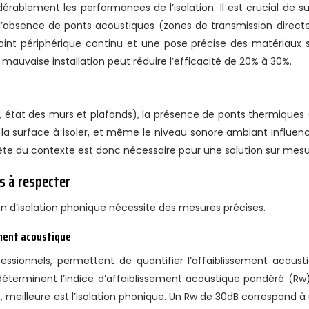
ablement les performances de l’isolation. Il est crucial de su
 à l’absence de ponts acoustiques (zones de transmission direct
Un joint périphérique continu et une pose précise des matériaux 
 mauvaise installation peut réduire l’efficacité de 20% à 30%.
, état des murs et plafonds), la présence de ponts thermiques 
 la surface à isoler, et même le niveau sonore ambiant influen
plète du contexte est donc nécessaire pour une solution sur mesu
s à respecter
on d’isolation phonique nécessite des mesures précises.
ement acoustique
fessionnels, permettent de quantifier l’affaiblissement acoust
éterminent l’indice d’affaiblissement acoustique pondéré (Rw
e, meilleure est l’isolation phonique. Un Rw de 30dB correspond à