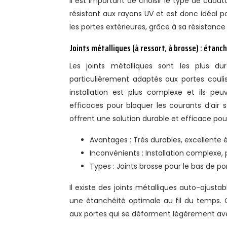
Il est important de choisir le type de caout
résistant aux rayons UV et est donc idéal p
les portes extérieures, grâce à sa résistance
Joints métalliques (à ressort, à brosse) : étanc
Les joints métalliques sont les plus du
particulièrement adaptés aux portes couli
installation est plus complexe et ils peu
efficaces pour bloquer les courants d’air s
offrent une solution durable et efficace pour
Avantages : Très durables, excellente 
Inconvénients : Installation complexe,
Types : Joints brosse pour le bas de por
Il existe des joints métalliques auto-ajus
une étanchéité optimale au fil du temps. 
aux portes qui se déforment légèrement av