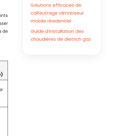
Solutions efficaces de
calfeutrage climatiseur
ints
mobile résidentiel
sser
Guide d’installation des
a de
chaudières de dietrich gaz
é)
ar