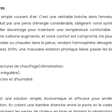
tes
 simple courant d’air. C’est une véritable brèche dans l’envel
duit par une perte d’énergie considérable, obligeant votre sys
iller davantage pour maintenir une température confortable.
nte carbone augmente, et votre confort est compromis. De plus,
 froides ou chaudes dans la pièce, rendant l’atmosphère désagré
es. Enfin, une mauvaise isolation phonique laisse passer les br
actures de chauffage/climatisation.
irrégulière).
sectes et d’humidité.
s est une solution simple, économique et efficace pour améli
ation. En créant une barrière étanche entre la porte et le cadre,
réduisent les pertes de chaleur en hiver et limitent la pénétratio