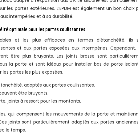
chouc adapté à l’exposition aux UV. Le silicone est particulière
our les portes extérieures. L’EPDM est également un bon choix 
 aux intempéries et à sa durabilité.
héité optimale pour les portes coulissantes
rables et les plus efficaces en termes d’étanchéité. Ils 
ssantes et aux portes exposées aux intempéries. Cependant, 
vent être plus bruyants. Les joints brosse sont particulière
ous la porte et sont idéaux pour installer bas de porte isolant.
 les portes les plus exposées.
étanchéité, adaptés aux portes coulissantes.
 peuvent être bruyants.
te, joints à ressort pour les montants.
tables, qui compensent les mouvements de la porte et maintien
Ces joints sont particulièrement adaptés aux portes ancienne
ec le temps.