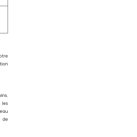
otre
tion
ins.
 les
veau
u de