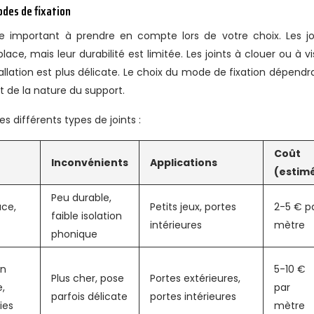
modes de fixation
re important à prendre en compte lors de votre choix. Les jo
ace, mais leur durabilité est limitée. Les joints à clouer ou à vi
tallation est plus délicate. Le choix du mode de fixation dépendr
 de la nature du support.
s différents types de joints :
Coût
Inconvénients
Applications
(estim
Peu durable,
ace,
Petits jeux, portes
2-5 € p
faible isolation
intérieures
mètre
phonique
on
5-10 €
Plus cher, pose
Portes extérieures,
,
par
parfois délicate
portes intérieures
ies
mètre