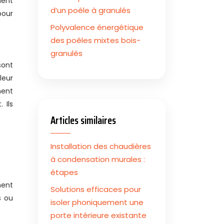
ment
d’un poêle à granulés
pour
Polyvalence énergétique
des poêles mixtes bois-
granulés
sont
leur
ment
 Ils
Articles similaires
Installation des chaudières
à condensation murales :
étapes
nent
Solutions efficaces pour
s ou
isoler phoniquement une
porte intérieure existante