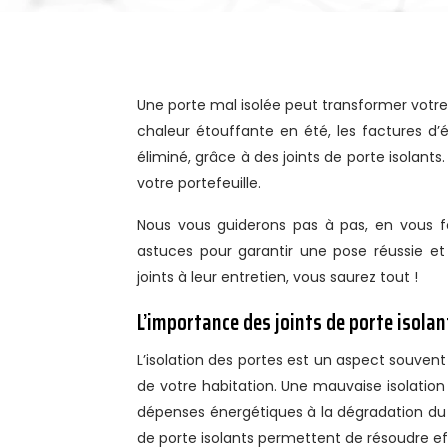
Une porte mal isolée peut transformer votre maison en passoire énergétique. Les courants d’air froid en hiver, la
chaleur étouffante en été, les factures d’
éliminé, grâce à des joints de porte isolants.
votre portefeuille.
Nous vous guiderons pas à pas, en vous fo
astuces pour garantir une pose réussie et d
joints à leur entretien, vous saurez tout !
L’importance des joints de porte isolan
L’isolation des portes est un aspect souvent 
de votre habitation. Une mauvaise isolatio
dépenses énergétiques à la dégradation du c
de porte isolants permettent de résoudre e