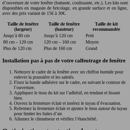
d’ouverture de votre fenêtre (battante, coulissante, etc.). Les kits sont
disponibles en magasin de bricolage, en grande surface et en ligne,
avec des prix variant de 15€ à 30€.
Taille de fenêtre
Taille de fenêtre
Taille de kit
(largeur)
(hauteur)
recommandée
Jusqu’à 80 cm
Jusqu’à 120 cm
Petit
80 cm – 120 cm
120 cm – 160 cm
Moyen
Plus de 120 cm
Plus de 160 cm
Grand
Installation pas à pas de votre calfeutrage de fenêtre
Nettoyez le cadre de la fenêtre avec un chiffon humide pour
enlever la poussière et les saletés.
Fixez la bande adhésive sur le cadre, en suivant le contour de
l’ouverture.
Appliquez le tissu du kit sur l’adhésif, en tendant et lissant
bien.
Ouvrez la fermeture éclair et insérez le tuyau d’évacuation.
Refermez la fermeture éclair et ajustez le tissu autour du tuyau
pour limiter les fuites d’air.
Allumez le climatiseur et vérifiez l’étanchéité.