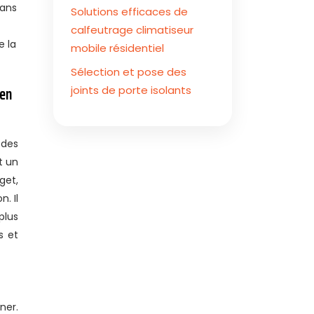
dans
Solutions efficaces de
calfeutrage climatiseur
e la
mobile résidentiel
Sélection et pose des
 en
joints de porte isolants
 des
t un
get,
. Il
plus
s et
ner.