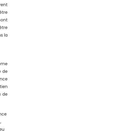
vent
être
sont
être
s la
Même
e de
ance
tien
u de
ance
,
peu