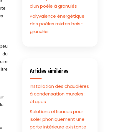
ne
d’un poêle à granulés
nte
es
Polyvalence énergétique
des poêles mixtes bois-
granulés
 peu
e du
aire
Articles similaires
ître
Installation des chaudières
t
à condensation murales :
ur
étapes
la
Solutions efficaces pour
isoler phoniquement une
porte intérieure existante
ue