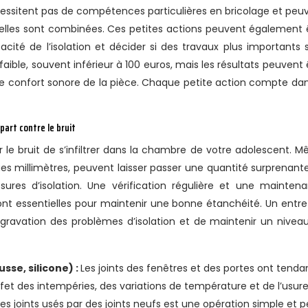
cessitent pas de compétences particulières en bricolage et peu
 si elles sont combinées. Ces petites actions peuvent également 
acité de l’isolation et décider si des travaux plus importants 
aible, souvent inférieur à 100 euros, mais les résultats peuvent 
le confort sonore de la pièce. Chaque petite action compte dan
part contre le bruit
 le bruit de s’infiltrer dans la chambre de votre adolescent. 
lques millimètres, peuvent laisser passer une quantité surprenant
esures d’isolation. Une vérification régulière et une mainten
ont essentielles pour maintenir une bonne étanchéité. Un entre
aggravation des problèmes d’isolation et de maintenir un nivea
sse, silicone) :
Les joints des fenêtres et des portes ont tend
ffet des intempéries, des variations de température et de l’usure
es joints usés par des joints neufs est une opération simple et 