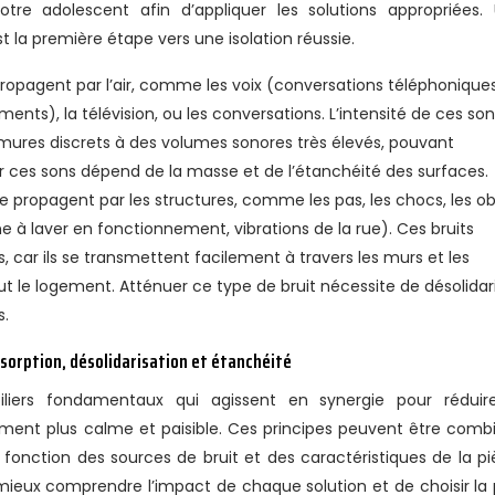
re adolescent afin d’appliquer les solutions appropriées.
st la première étape vers une isolation réussie.
e propagent par l’air, comme les voix (conversations téléphoniques
ments), la télévision, ou les conversations. L’intensité de ces so
mures discrets à des volumes sonores très élevés, pouvant
r ces sons dépend de la masse et de l’étanchéité des surfaces.
se propagent par les structures, comme les pas, les chocs, les ob
e à laver en fonctionnement, vibrations de la rue). Ces bruits
 car ils se transmettent facilement à travers les murs et les
ut le logement. Atténuer ce type de bruit nécessite de désolidar
s.
bsorption, désolidarisation et étanchéité
piliers fondamentaux qui agissent en synergie pour réduir
ement plus calme et paisible. Ces principes peuvent être comb
en fonction des sources de bruit et des caractéristiques de la pi
ieux comprendre l’impact de chaque solution et de choisir la 