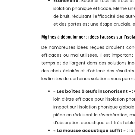
Étanchéité :
Boucher tous les trous et 
isolation phonique efficace. Même une
de bruit, réduisant l’efficacité des autr
et des portes est une étape cruciale, en
Mythes à déboulonner : idées fausses sur l’isol
De nombreuses idées reçues circulent conc
efficaces ou mal utilisées. Il est importan
temps et de l’argent dans des solutions ina
des choix éclairés et d’obtenir des résultats
les limites de certaines solutions vous perme
« Les boîtes à œufs insonorisent » :
loin d’être efficace pour l’isolation p
impact sur l’isolation phonique globale
pièce en réduisant la réverbération, ma
d’absorption acoustique est très faible
« La mousse acoustique suffit » :
La