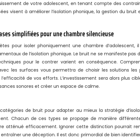
uissement de votre adolescent, en tenant compte des contrai
es visent à améliorer l’isolation phonique, la gestion du bruit e
bases simplifiées pour une chambre silencieuse
rètes pour isoler phoniquement une chambre d’adolescent, il
mentaux de l’isolation phonique. Le bruit ne se manifeste pas d
echniques pour le contrer varient en conséquence. Compre
ec les surfaces vous permettra de choisir les solutions les 
’efficacité de vos efforts. L’investissement sera alors plus cibl
uisances sonores et créer un espace de calme.
 catégories de bruit pour adapter au mieux la stratégie d’isola
ent. Chacun de ces types se propage de manière différent
re atténué efficacement. Ignorer cette distinction pourrait re
entraîner une déception. Il est donc primordial de bien identifier