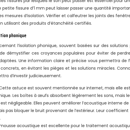
les fissures par lesquels le son peut passer est essentiel pour u
 petite fissure d’1 mm peut laisser passer une quantité importa
es mesures d’isolation. Vérifier et calfeutrer les joints des fenêtr
 utilisant des produits d’étanchéité certifiés.
ation phonique
ernant l’isolation phonique, souvent basées sur des solutions
t de démystifier ces croyances populaires pour éviter de perdr
daptées. Une information claire et précise vous permettra de f
 concrets, en évitant les pièges et les solutions miracles. Conna
ttra d’investir judicieusement.
Cette astuce est souvent mentionnée sur internet, mais elle es
honique. Les boîtes à œufs absorbent légèrement les sons, mais le
 est négligeable. Elles peuvent améliorer l’acoustique interne de 
is pas bloquer le bruit provenant de l’extérieur. Leur coefficient
.
 mousse acoustique est excellente pour le traitement acoustiq