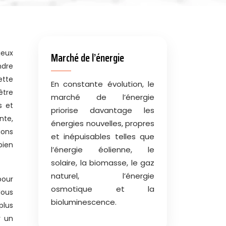
Marché de l’énergie
ndre
ette
En constante évolution, le
être
marché de l’énergie
s et
priorise davantage les
nte,
énergies nouvelles, propres
ions
et inépuisables telles que
bien
l’énergie éolienne, le
solaire, la biomasse, le gaz
naturel, l’énergie
pour
osmotique et la
Nous
bioluminescence.
plus
r un