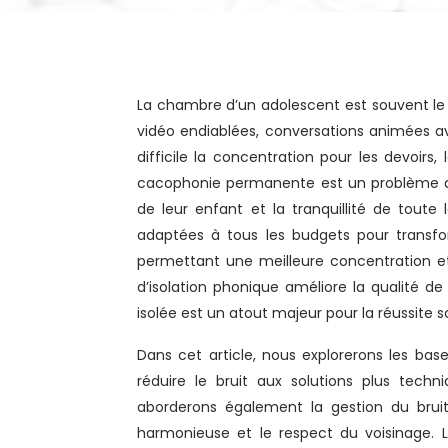
La chambre d’un adolescent est souvent le théâtre d’une vie intense : musique à plein volume, parties de jeux
vidéo endiablées, conversations animées a
difficile la concentration pour les devoi
cacophonie permanente est un problème qu
de leur enfant et la tranquillité de toute 
adaptées à tous les budgets pour transfo
permettant une meilleure concentration et
d’isolation phonique améliore la qualité d
isolée est un atout majeur pour la réussite sc
Dans cet article, nous explorerons les bas
réduire le bruit aux solutions plus tech
aborderons également la gestion du bruit
harmonieuse et le respect du voisinage. L’